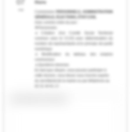
07
Mairie
mai
Commission 
PERSONNELS, ADMINISTRATION 
GÉNÉRALE, ÉLECTIONS, ÉTAT-CIVIL
Avec comme ordre du jour :
🔷
Personnels :
🔸
Création d'un Comité Social Territorial
commun avec le CCAS avec détermination du
nombre de représentants et le principe de parité
numérique
🔸
Modification du tableau des emplois 
communaux
🔸
Questions diverses
En tant que citoyen, vous pouvez participer à 
cette réunion, vous devez vous inscrire auprès 
du secrétariat de la mairie ou par téléphone au 
02 31 44 61 17.