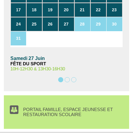
17
18
19
20
21
22
23
24
25
26
27
28
29
30
31
Samedi 27 Juin
FÊTE DU SPORT
10H-12H30 & 13H30-16H30
PORTAIL FAMILLE, ESPACE JEUNESSE ET
RESTAURATION SCOLAIRE