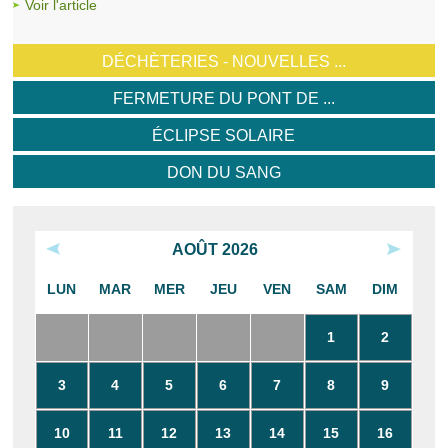
Voir l'article
DÉCHÈTERIES - NOUVELLES ...
FERMETURE DU PONT DE ...
ÉCLIPSE SOLAIRE
DON DU SANG
AOÛT 2026
LUN
MAR
MER
JEU
VEN
SAM
DIM
1
2
3
4
5
6
7
8
9
10
11
12
13
14
15
16